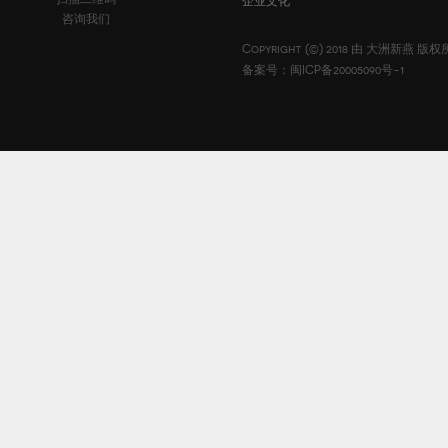
企业文化
咨询我们
Copyright (©) 2018 由
大洲新燕
版权
备案号：闽ICP备20005090号-1