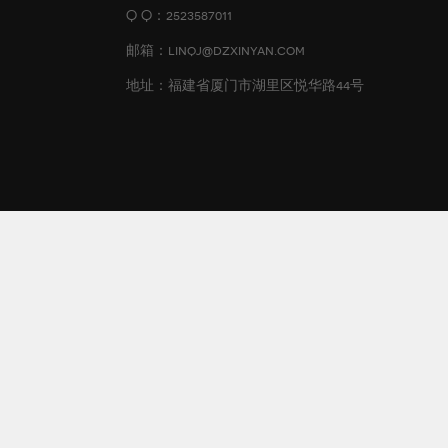
Q Q：2523587011
邮箱：linqj@dzxinyan.com
地址：福建省厦门市湖里区悦华路44号