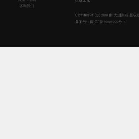
企业文化
咨询我们
Copyright (©) 2018 由
大洲新燕
版权
备案号：闽ICP备20005090号-1