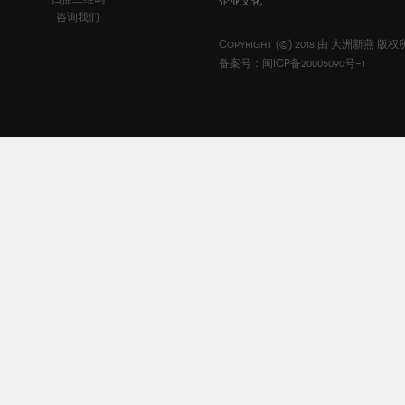
企业文化
咨询我们
Copyright (©) 2018 由
大洲新燕
版权
备案号：闽ICP备20005090号-1