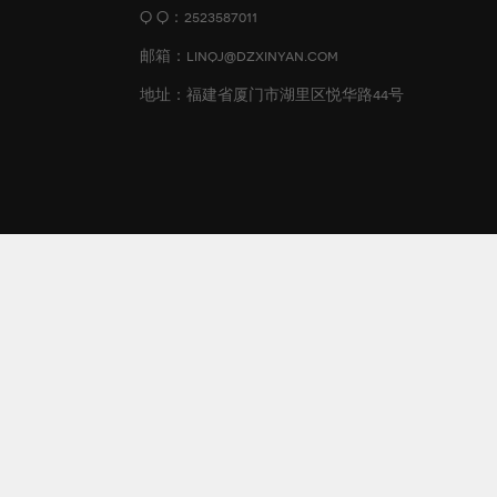
Q Q：2523587011
邮箱：linqj@dzxinyan.com
地址：福建省厦门市湖里区悦华路44号